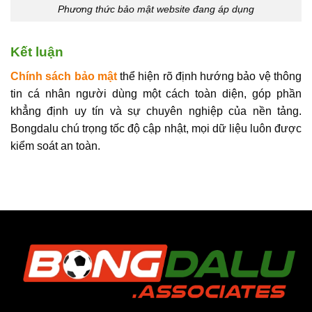
Phương thức bảo mật website đang áp dụng
Kết luận
Chính sách bảo mật
thể hiện rõ định hướng bảo vệ thông
tin cá nhân người dùng một cách toàn diện, góp phần
khẳng định uy tín và sự chuyên nghiệp của nền tảng.
Bongdalu chú trọng tốc độ cập nhật, mọi dữ liệu luôn được
kiểm soát an toàn.