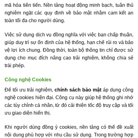
mã hóa tiên tiến. Nền tảng hoạt động minh bạch, tuân thủ
nghiêm ngặt các quy định về bảo mật nhằm cam kết an
toàn tối đa cho người dùng.
Việc sử dụng dịch vụ đồng nghĩa với việc bạn chấp thuận,
giúp duy trì sự ổn định của hệ thống, hạn chế rủi ro và bảo
vệ lợi ích chung. Đồng thời, toàn bộ thông tin chỉ được sử
dụng cho mục đích nâng cao trải nghiệm, không chia sẻ
trái phép.
Công nghệ Cookies
Để tối ưu trải nghiệm,
chính sách bảo mật
áp dụng công
nghệ cookies hiện đại. Công cụ này giúp hệ thống ghi nhớ
các tùy chỉnh cá nhân, từ đó cải thiện tốc độ truy cập và tối
ưu giao diện hiển thị.
Khi người dùng đồng ý cookies, nền tảng có thể đề xuất
nội dung phù hợp với nhu cầu sử dụng. Trong trường hợp