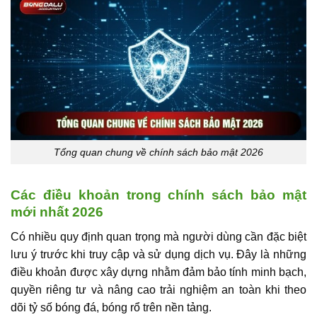
Tổng quan chung về chính sách bảo mật 2026
Các điều khoản trong chính sách bảo mật
mới nhất 2026
Có nhiều quy định quan trọng mà người dùng cần đặc biệt
lưu ý trước khi truy cập và sử dụng dịch vụ. Đây là những
điều khoản được xây dựng nhằm đảm bảo tính minh bạch,
quyền riêng tư và nâng cao trải nghiệm an toàn khi theo
dõi tỷ số bóng đá, bóng rổ trên nền tảng.