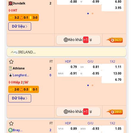
Rovers
-0.88
-0.99
6.80
U
Dundalk
2
3.95
HT
3
-
2
0
-
1
3
-
0
Dữ liệu
Kèo khác
+
1
2622
IRELAND
DIVISION 1
FT
HDP
O/U
1X2
0.79
0.81
1.11
3.5
Athlone
2
-0.91
-0.95
13.00
0/0.5
U
Longford
0
Town
6.70
Hiệp 2
|
56
'
2
-
0
0
-
3
0
-
1
Dữ liệu
Kèo khác
+
1
2855
FT
HDP
O/U
1X2
0.89
-0.93
1.05
1/1.5
3/3.5
Bray
2