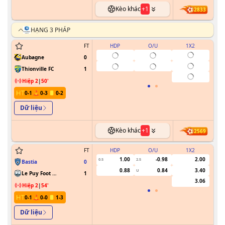
Kèo khác
+
1
2833
HẠNG 3 PHÁP
FT
HDP
O/U
1X2
Aubagne
0
Thionville FC
1
Hiệp 2
|
50
'
0
-
1
0
-
3
0
-
2
Dữ liệu
Kèo khác
+
1
2569
FT
HDP
O/U
1X2
1.00
-0.98
2.00
0.5
2.5
Bastia
0
0.88
0.84
3.40
U
Le Puy Foot 43
1
Auvergne
3.06
Hiệp 2
|
54
'
0
-
1
0
-
0
1
-
3
Dữ liệu