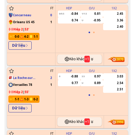
FT
HDP
O/U
1X2
-0.84
0.81
2.45
0/0.5
1/1.5
Concarneau
0
0.74
-0.95
3.36
U
Orleans US 45
1
2.40
Hiệp 2
|
53
'
0
-
0
4
-
2
1
-
1
Dữ liệu
Kèo khác
+
1
2870
FT
HDP
O/U
1X2
-0.88
0.97
3.03
0
3.5
La Roche-sur-
2
Yon
0.77
0.89
2.54
U
Versailles 78
1
2.51
Hiệp 2
|
55
'
1
-
1
1
-
3
0
-
2
Dữ liệu
Kèo khác
+
1
2996
FT
HDP
O/U
1X2