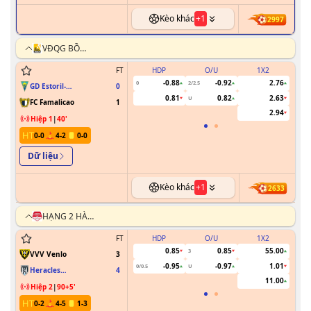
Kèo khác
+
1
2997
VĐQG BỒ
ĐÀO NHA
FT
HDP
O/U
1X2
-0.88
-0.92
2.76
0
2/2.5
0
GD Estoril-
0
Praia
0.81
0.82
2.63
U
FC Famalicao
1
2.94
Hiệp 1
|
40
'
0
-
0
4
-
2
0
-
0
Dữ liệu
Kèo khác
+
1
2633
HẠNG 2 HÀ
LAN
FT
HDP
O/U
1X2
0.85
0.85
55.00
3
VVV Venlo
3
-0.95
-0.97
1.01
0/0.5
U
Heracles
4
Almelo
11.00
Hiệp 2
|
90+5
'
0
-
2
4
-
5
1
-
3