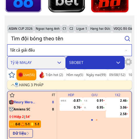
ASIAN CUP 2026
Ngoại hạng Anh
C1
C2
Ligue 1
Hạng hai Đức
VĐQG Bồ Đào N
Tất cả giải đấu
Tỷ lệ MALAY
SBOBET
Live
(
56
)
Trận hot
(
2
)
Hôm nay
(
5
)
Ngày mai
(
99
)
09/08
(
152
)
10/08
(
HẠNG 3 PHÁP
FT
HDP
O/U
1X2
H
-0.87
0.91
2.46
0/0.5
1.5
Fleury Merogis
0
U.S.
0.76
0.95
3.06
U
Amiens SC
0
2.58
Hiệp 2
|
54
'
0
-
0
1
-
1
1
-
1
Dữ liệu