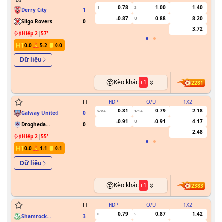
0.78
1.00
1.40
1
2
Derry City
1
-0.87
0.88
8.20
U
Sligo Rovers
0
3.72
Hiệp 2
|
57
'
0
-
0
5
-
2
0
-
0
Dữ liệu
Kèo khác
+
1
2281
FT
HDP
O/U
1X2
0.81
0.79
2.18
0/0.5
1/1.5
Galway United
0
-0.91
-0.91
4.17
U
Drogheda
0
United
2.48
Hiệp 2
|
55
'
0
-
0
1
-
1
0
-
1
Dữ liệu
Kèo khác
+
1
2383
FT
HDP
O/U
1X2
0.79
0.87
1.42
0
5
Shamrock
3