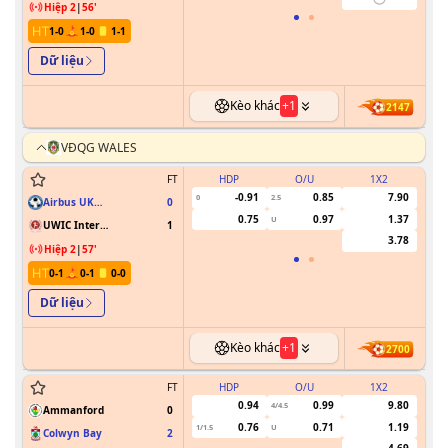
Hiệp 2
|
56
'
1
-
0
1
-
0
1
-
1
Dữ liệu
Kèo khác
+
1
2147
VĐQG WALES
FT
HDP
O/U
1X2
-0.91
0.85
7.90
0
2.5
Airbus UK
0
Broughton
0.75
0.97
1.37
U
UWIC Inter
1
Cardiff
3.78
Hiệp 2
|
57
'
0
-
1
0
-
1
0
-
0
Dữ liệu
Kèo khác
+
1
2700
FT
HDP
O/U
1X2
0.94
0.99
9.80
4/4.5
Ammanford
0
0.76
0.71
1.19
1/1.5
U
Colwyn Bay
2