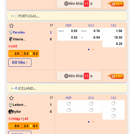
Kèo khác
+
1
2671
PORTUGAL
LIGA 3
FT
HDP
O/U
1X2
0.92
0.76
1.06
0/0.5
3.5/4
Paredes
2
0.92
-0.94
18.50
U
Vitoria
0
Guimaraes B
8.20
HT
2
-
0
5
-
2
0
-
2
Dữ liệu
Kèo khác
+
1
2297
ICELAND
INKASSO-
DEILDIN
FT
HDP
O/U
1X2
Leiknir
1
Reykjavik
0.5
Fylkir
0
Hiệp 1
|
42
'
0
-
0
2
-
2
0
-
1