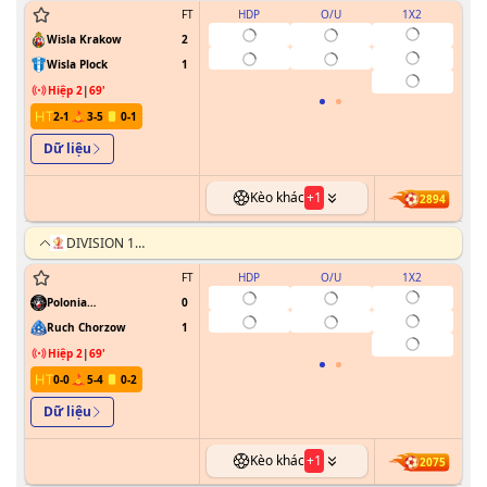
FT
HDP
O/U
1X2
Wisla Krakow
2
Wisla Plock
1
Hiệp 2
|
69
'
2
-
1
3
-
5
0
-
1
Dữ liệu
Kèo khác
+
1
2894
DIVISION 1
BA LAN
FT
HDP
O/U
1X2
Polonia
0
Warszawa
Ruch Chorzow
1
Hiệp 2
|
69
'
0
-
0
5
-
4
0
-
2
Dữ liệu
Kèo khác
+
1
2075