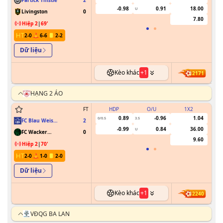
Partick Thistle
2
-0.98
0.91
18.00
U
Livingston
0
7.80
Hiệp 2
|
69
'
2
-
0
6
-
6
2
-
2
Dữ liệu
Kèo khác
+
1
2171
HẠNG 2 ÁO
FT
HDP
O/U
1X2
0.89
-0.96
1.04
0/0.5
3.5
FC Blau Weiss
2
Linz
-0.99
0.84
36.00
U
FC Wacker
0
Innsbruck
9.60
Hiệp 2
|
70
'
2
-
0
1
-
0
2
-
0
Dữ liệu
Kèo khác
+
1
2240
VĐQG BA LAN