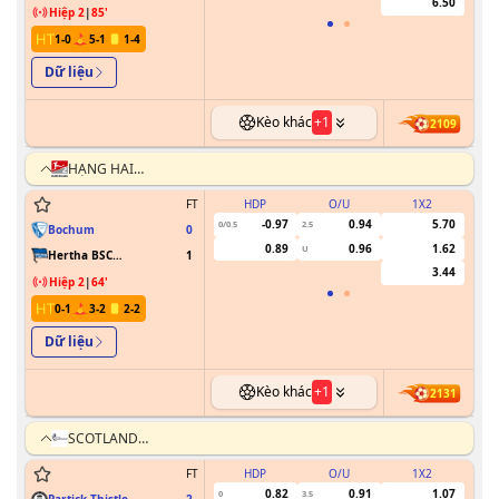
Plovdiv
6.50
Hiệp 2
|
85
'
1
-
0
5
-
1
1
-
4
Dữ liệu
Kèo khác
+
1
2109
HẠNG HAI
ĐỨC
FT
HDP
O/U
1X2
-0.97
0.94
5.70
0/0.5
2.5
Bochum
0
0.89
0.96
1.62
U
Hertha BSC
1
Berlin
3.44
Hiệp 2
|
64
'
0
-
1
3
-
2
2
-
2
Dữ liệu
Kèo khác
+
1
2131
SCOTLAND
CHAMPIONSHIP
FT
HDP
O/U
1X2
0.82
0.91
1.07
0
3.5