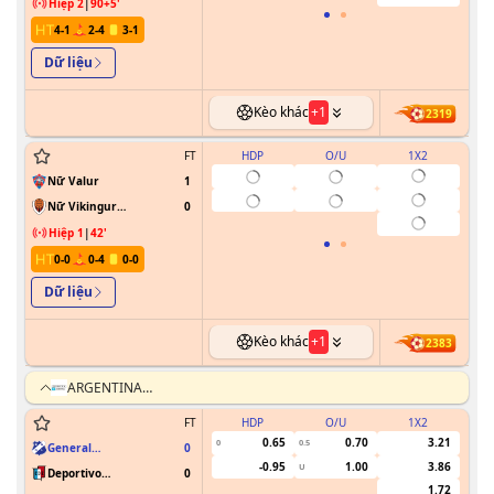
Hiệp 2
|
90+5
'
4
-
1
2
-
4
3
-
1
Dữ liệu
Kèo khác
+
1
2319
FT
HDP
O/U
1X2
0
Nữ Valur
1
Nữ Vikingur
0
Reykjavik
Hiệp 1
|
42
'
0
-
0
0
-
4
0
-
0
Dữ liệu
Kèo khác
+
1
2383
ARGENTINA
PRIMERA C
FT
HDP
O/U
1X2
0.65
0.70
3.21
0
0.5
General
0
Lamadrid
-0.95
1.00
3.86
U
Deportivo
0
Espanol
1.72