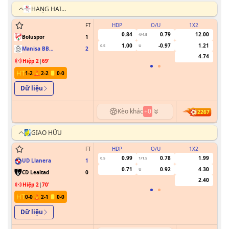
HẠNG HAI
THỔ NHĨ KỲ
FT
HDP
O/U
1X2
0.84
0.79
12.00
4/4.5
Boluspor
1
1.00
-0.97
1.21
0.5
U
Manisa BB
2
Spor
4.74
Hiệp 2
|
69
'
1
-
2
2
-
2
0
-
0
Dữ liệu
Kèo khác
+
0
2267
GIAO HỮU
FT
HDP
O/U
1X2
0.99
0.78
1.99
0.5
1/1.5
UD Llanera
1
0.71
0.92
4.30
U
CD Lealtad
0
2.40
Hiệp 2
|
70
'
0
-
0
2
-
1
0
-
0
Dữ liệu