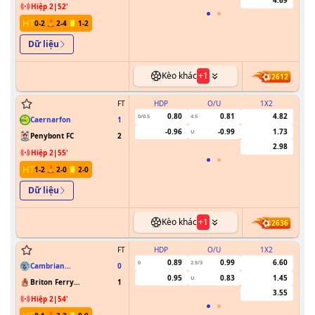
4.69
Hiệp 2
|
52
'
0
-
2
2
-
4
1
-
2
Dữ liệu
Kèo khác
+
1
2612
FT
HDP
O/U
1X2
0.80
0.81
4.82
0/0.5
4.5
Caernarfon
1
-0.96
-0.99
1.73
U
Penybont FC
2
2.98
Hiệp 2
|
55
'
1
-
2
2
-
0
2
-
0
Dữ liệu
Kèo khác
+
1
2636
FT
HDP
O/U
1X2
0.89
0.99
6.60
0
2.5/3
Cambrian
0
Clydach
0.95
0.83
1.45
U
Briton Ferry
1
Athletic
3.55
Hiệp 2
|
54
'