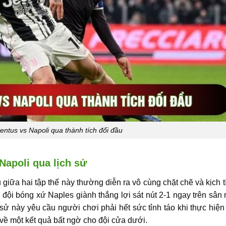
entus vs Napoli qua thành tích đối đầu
Napoli qua lịch sử
giữa hai tập thể này thường diễn ra vô cùng chặt chẽ và kịch t
 đội bóng xứ Naples giành thắng lợi sát nút 2-1 ngay trên sân
sử này yêu cầu người chơi phải hết sức tỉnh táo khi thực hiện
về một kết quả bất ngờ cho đội cửa dưới.