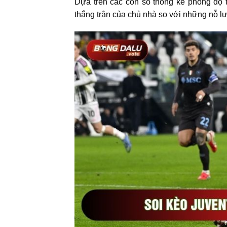
Dựa trên các con số thống kê phong độ t
thắng trận của chủ nhà so với những nỗ lự