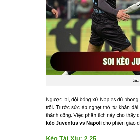
Soi
Ngược lại, đội bóng xứ Naples dù phong 
trội. Trước sức ép nghẹt thở từ khán đài
thành công. Việc phân tích này cho thấy 
kèo Juventus vs Napoli
cho phiên giao d
Kèo Tài Xỉu: 2.25