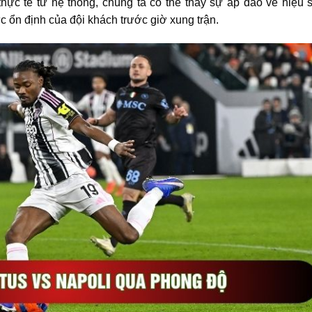
hực tế từ hệ thống, chúng ta có thể thấy sự áp đảo về hiệu 
c ổn định của đội khách trước giờ xung trận.