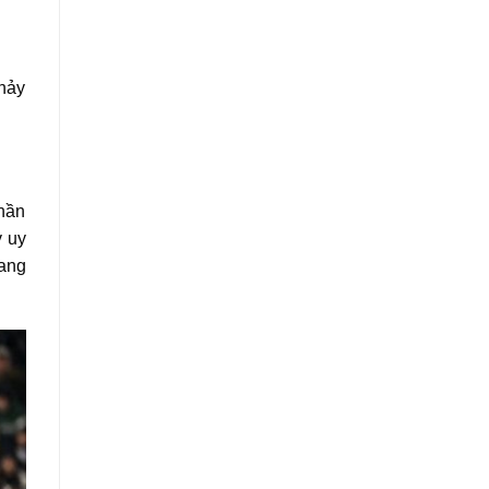
 nảy
phần
ỳ uy
ang