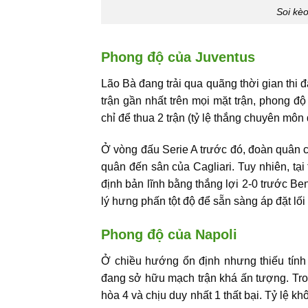
Soi kè
Phong độ của Juventus
Lão Bà đang trải qua quãng thời gian thi 
trận gần nhất trên mọi mặt trận, phong độ 
chỉ để thua 2 trận (tỷ lệ thắng chuyên môn
Ở vòng đấu Serie A trước đó, đoàn quân c
quân đến sân của Cagliari. Tuy nhiên, tạ
định bản lĩnh bằng thắng lợi 2-0 trước B
lý hưng phấn tột độ để sẵn sàng áp đặt lối
Phong độ của Napoli
Ở chiều hướng ổn định nhưng thiếu tính 
đang sở hữu mạch trận khá ấn tượng. Tron
hòa 4 và chịu duy nhất 1 thất bại. Tỷ lệ 