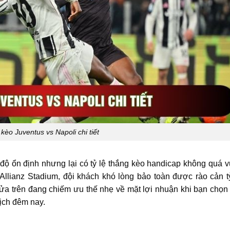
 kèo Juventus vs Napoli chi tiết
độ ổn định nhưng lại có tỷ lệ thắng kèo handicap không quá 
 Allianz Stadium, đội khách khó lòng bảo toàn được rào cản t
cửa trên đang chiếm ưu thế nhẹ về mặt lợi nhuận khi bạn chọ
ịch đêm nay.