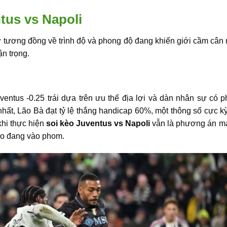
tus vs Napoli
sự tương đồng về trình độ và phong độ đang khiến giới cầm cân
n trọng.
entus -0.25 trái dựa trên ưu thế địa lợi và dàn nhân sự có 
nhất, Lão Bà đạt tỷ lệ thắng handicap 60%, một thông số cực k
khi thực hiện
soi kèo Juventus vs Napoli
vẫn là phương án m
sao đang vào phom.