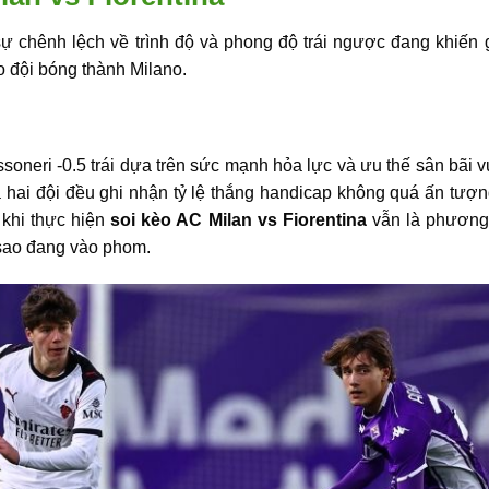
 sự chênh lệch về trình độ và phong độ trái ngược đang khiến 
o đội bóng thành Milano.
oneri -0.5 trái dựa trên sức mạnh hỏa lực và ưu thế sân bãi 
cả hai đội đều ghi nhận tỷ lệ thắng handicap không quá ấn tượ
khi thực hiện
soi kèo AC Milan vs Fiorentina
vẫn là phương
 sao đang vào phom.