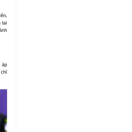
iên,
 tại
hành
 áp
 chỉ