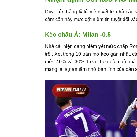
Dựa trên bảng tỷ lệ niêm yết từ nhà cái,
cầm cân nảy mực đặt niềm tin tuyệt đối và
Kèo châu Á: Milan -0.5
Nhà cái hiện đang niêm yết mức chấp Ross
trội. Xét trong 10 trận mở kèo gần nhất, 
mức 40% và 30%. Lựa chọn đội chủ nhà 
mang lại sự an tâm nhờ bản lĩnh của dàn