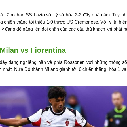
đã cầm chân SS Lazio với tỷ số hòa 2-2 đầy quả cảm. Tuy nh
 chiến thắng tối thiểu 1-0 trước US Cremonese. Với vị trí hiện
 lý đang đè nặng lên đôi chân của các cầu thủ khách khi phải 
Milan vs Fiorentina
đây đang nghiêng hẳn về phía Rossoneri với những thông số
 nhất, Nửa Đỏ thành Milano giành tới 6 chiến thắng, hòa 1 và