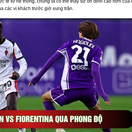
c tế từ hệ thống, chúng ta có thể thấy sự ổn định cao hơn của
a các vị khách trước giờ xung trận.