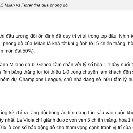
AC Milan vs Fiorentina qua phong độ
i đấu tương đối ổn định để duy trì vị trí trong top đầu. Nhìn 
, phong độ của Milan là khá tốt khi giành tới 5 chiến thắng, h
yên môn đạt 50%).
nh Milano đã bị Genoa cầm chân với tỷ số hòa 1-1 đầy nuối t
 lĩnh bằng thắng lợi tối thiểu 1-0 trong chuyến làm khách đến
ng nhóm dự Champions League, chủ nhà đang sở hữu tâm lý h
ống kê chỉ ra rằng đội bóng áo tím đang lún sâu vào cuộc k
y nhất, La Viola chỉ giành được vỏn vẹn 3 chiến thắng, hòa 1 
 60% là con số báo động đỏ cho tham vọng cạnh tranh vị trí của