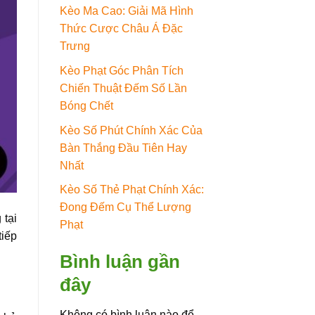
Kèo Ma Cao: Giải Mã Hình
Thức Cược Châu Á Đặc
Trưng
Kèo Phạt Góc Phân Tích
Chiến Thuật Đếm Số Lần
Bóng Chết
Kèo Số Phút Chính Xác Của
Bàn Thắng Đầu Tiên Hay
Nhất
Kèo Số Thẻ Phạt Chính Xác:
Đong Đếm Cụ Thể Lượng
 tại
Phạt
tiếp
Bình luận gần
đây
Không có bình luận nào để