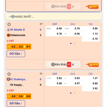
Kèo khác
+
0
2931
HẠNG NHẤT
KAZAKHSTAN
FT
HDP
O/U
1X2
-0.96
0.76
9.80
0/0.5
3.5/4
FK Aktobe II
0
0.76
-0.96
1.13
U
Ekibastuzets
2
6.10
HT
0
-
2
2
-
2
0
-
1
Dữ liệu
Kèo khác
+
1
2470
FT
HDP
O/U
1X2
0.82
0.83
1.27
1/1.5
2
FC Shakhtyor
0
Karagandy
0.98
0.97
8.80
U
FK Kaspiy
0
Aktau B
3.92
HT
0
-
0
5
-
0
0
-
0
Dữ liệu