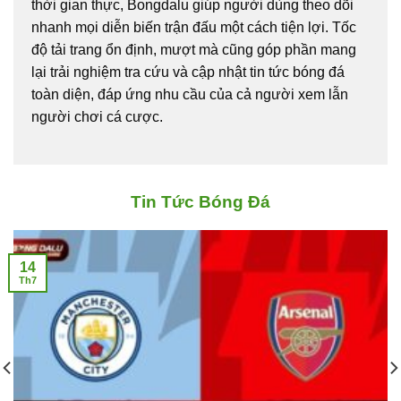
thời gian thực, Bongdalu giúp người dùng theo dõi
nhanh mọi diễn biến trận đấu một cách tiện lợi. Tốc
độ tải trang ổn định, mượt mà cũng góp phần mang
lại trải nghiệm tra cứu và cập nhật tin tức bóng đá
toàn diện, đáp ứng nhu cầu của cả người xem lẫn
người chơi cá cược.
Tin Tức Bóng Đá
14
Th7