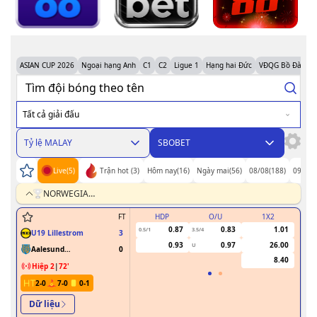
ASIAN CUP 2026
Ngoại hạng Anh
C1
C2
Ligue 1
Hạng hai Đức
VĐQG Bồ Đào N
Tất cả giải đấu
Tỷ lệ MALAY
SBOBET
Live
(
5
)
Trận hot
(
3
)
Hôm nay
(
16
)
Ngày mai
(
56
)
08/08
(
188
)
09/08
(
NORWEGIAN
JUNIOR U19
FT
HDP
O/U
1X2
H
0.87
0.83
1.01
0.5/1
3.5/4
U19 Lillestrom
3
0.93
0.97
26.00
U
Aalesund
0
FKU19
8.40
Hiệp 2
|
72
'
2
-
0
7
-
0
0
-
1
Dữ liệu