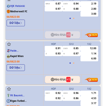
0.87
0.94
2.19
0/0.5
2.5/3
0
HJK Helsinki
0.97
0.88
2.80
U
Motherwell FC
3.00
06/08
23:00
Dữ liệu
Kèo khác
+
0
2829
HDP
O/U
1X2
H
0.91
0.85
12.00
2.5/3
Paide
0.93
0.97
1.14
2
U
Linnameeskond
Rapid Wien
6.00
06/08
23:00
Dữ liệu
Kèo khác
+
1
2630
HDP
O/U
1X2
H
0.92
0.96
1.71
0.5/1
2/2.5
0/0.5
FK Baumit
0.92
0.86
4.53
U
Jablonec
Rigas Futbola
3.17
skola