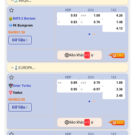
VĐQG
BELARUS
HDP
O/U
1X2
H
0.93
1.00
4.26
3.5/4
BATE-2 Borisov
0.83
0.76
1.48
1
U
0.5
FK Bumprom
4.13
06/08
21:30
Dữ liệu
Kèo khác
+
1
2362
EUROPA
CONFERENCE
LEAGUE
HDP
O/U
1X2
H
0.89
0.79
1.89
0.5
2.5/3
0/0.5
Inter Turku
0.95
-0.97
3.36
U
Vaduz
3.40
06/08
22:00
Dữ liệu
Kèo khác
+
1
2032
HDP
O/U
1X2
H