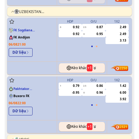
UZBEKISTAN
SUPER
LEAGUE
HDP
O/U
1X2
H
0.92
0.87
2.49
0
2.5
FK Sogdiana
0.92
0.95
2.49
U
Jizak
FK Andijon
3.13
06/08
21:00
Dữ liệu
Kèo khác
+
1
2250
HDP
O/U
1X2
H
0.79
0.86
1.42
1
2.5
0.5
Pakhtakor
-0.95
0.96
6.00
U
Tashkent
Buxoro FK
3.92
06/08
22:00
Dữ liệu
Kèo khác
+
1
2321