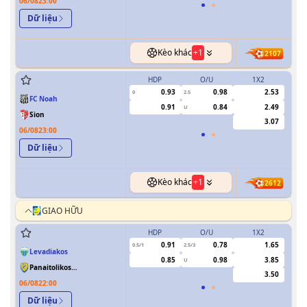
06/08
23:00
Dữ liệu
Kèo khác
+
1
2107
HDP
O/U
1X2
H
0.93
0.98
2.53
0
2.5
0
FC Noah
0.91
0.84
2.49
U
Sion
3.07
06/08
23:00
Dữ liệu
Kèo khác
+
1
2612
GIAO HỮU
HDP
O/U
1X2
H
0.91
0.78
1.65
0.5/1
2.5/3
0/0.5
Levadiakos
0.85
0.98
3.85
U
Panaitolikos
3.50
Agrinio
06/08
22:00
Dữ liệu