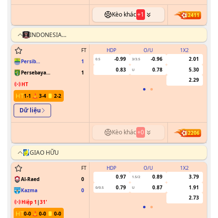
Kèo khác
+
1
2411
INDONESIA
PRESIDENT
CUP
FT
HDP
O/U
1X2
-0.99
-0.96
2.01
0.5
3/3.5
Persib
1
Bandung
0.83
0.78
5.30
U
Persebaya
1
Surabaya
2.29
HT
1
-
1
3
-
4
2
-
2
Dữ liệu
Kèo khác
+
0
2206
GIAO HỮU
FT
HDP
O/U
1X2
0.97
0.89
3.79
1.5/2
Al-Raed
0
0.79
0.87
1.91
0/0.5
U
Kazma
0
2.73
Hiệp 1
|
31
'
0
-
0
0
-
0
0
-
0